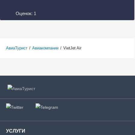
Оценок:
1
АвиаТурист
/
Авиакомпании
/
VietJet Air
УСЛУГИ