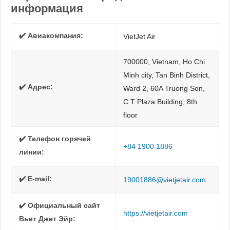
информация
✔️ Авиакомпания:
VietJet Air
700000, Vietnam, Ho Chi
Minh city, Tan Binh District,
✔️ Адрес:
Ward 2, 60A Truong Son,
C.T Plaza Building, 8th
floor
✔️ Телефон горячей
+84 1900 1886
линии:
✔️ E-mail:
19001886@vietjetair.com
✔️ Официальный сайт
https://vietjetair.com
Вьет Джет Эйр: