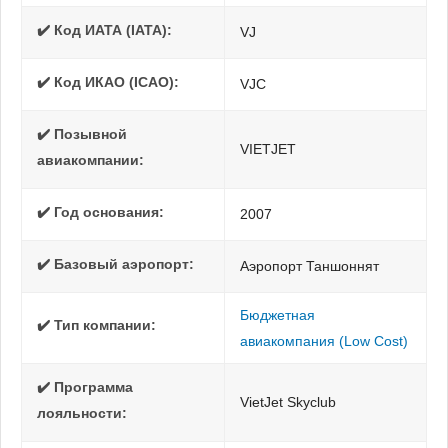
✔️ Код ИАТА (IATA):
VJ
✔️ Код ИКАО (ICAO):
VJC
✔️ Позывной
VIETJET
авиакомпании:
✔️ Год основания:
2007
✔️ Базовый аэропорт:
Аэропорт Таншоннят
Бюджетная
✔️ Тип компании:
авиакомпания (Low Cost)
✔️ Программа
VietJet Skyclub
лояльности: