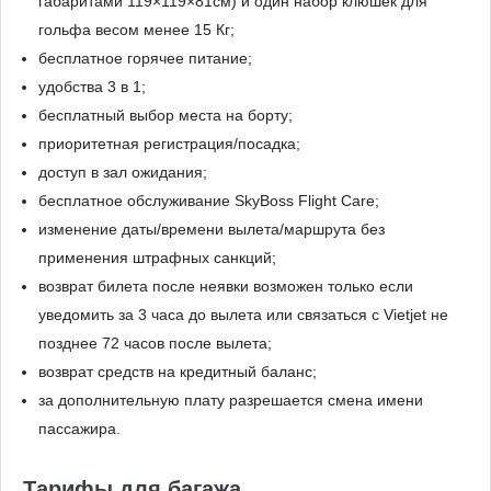
габаритами 119×119×81см) и один набор клюшек для
гольфа весом менее 15 Кг;
бесплатное горячее питание;
удобства 3 в 1;
бесплатный выбор места на борту;
приоритетная регистрация/посадка;
доступ в зал ожидания;
бесплатное обслуживание SkyBoss Flight Care;
изменение даты/времени вылета/маршрута без
применения штрафных санкций;
возврат билета после неявки возможен только если
уведомить за 3 часа до вылета или связаться с Vietjet не
позднее 72 часов после вылета;
возврат средств на кредитный баланс;
за дополнительную плату разрешается смена имени
пассажира.
Тарифы для багажа