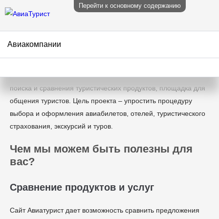
Перейти к основному содержанию
Авиакомпании
О портале Aviaturist.com
Aviaturist.com
– туристический портал, онлайн платформа
поиска и сравнения туристических продуктов, площадка для
общения туристов. Цель проекта – упростить процедуру
выбора и оформления авиабилетов, отелей, туристического
страхования, экскурсий и туров.
Чем мы можем быть полезны для
вас?
Сравнение продуктов и услуг
Сайт Авиатурист дает возможность сравнить предложения