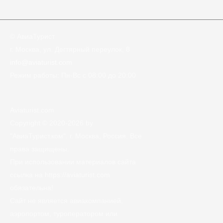
© АвиаТурист
г. Москва, ул. Дегтярный переулок, 8
info@aviaturist.com
Режим работы: Пн-Вс с 08:00 до 20:00
Aviaturist.com
Copyright © 2020-2026 by
"АвиаТурист.ком". г. Москва, Россия. Все
права защищены.
При использовании материалов сайта
ссылка на https://aviaturist.com
обязательна!
Сайт не является авиакомпанией,
аэропортом, туроператором или