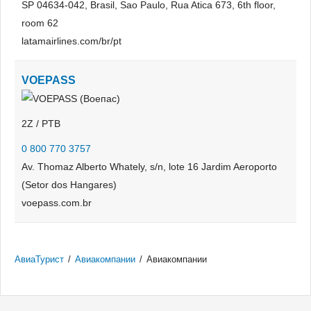
SP 04634-042, Brasil, Sao Paulo, Rua Atica 673, 6th floor,
room 62
latamairlines.com/br/pt
VOEPASS
2Z / PTB
0 800 770 3757
Av. Thomaz Alberto Whately, s/n, lote 16 Jardim Aeroporto
(Setor dos Hangares)
voepass.com.br
АвиаТурист
/
Авиакомпании
/
Авиакомпании