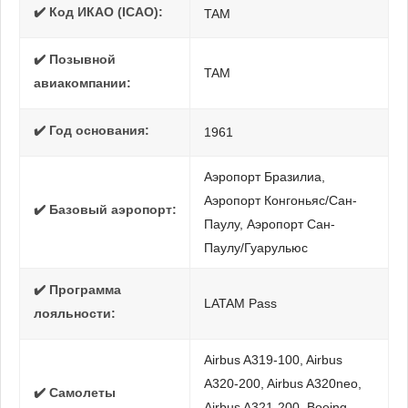
✔️ Код ИКАО (ICAO):
TAM
✔️ Позывной
TAM
авиакомпании:
✔️ Год основания:
1961
Аэропорт Бразилиа,
Аэропорт Конгоньяс/Сан-
✔️ Базовый аэропорт:
Паулу, Аэропорт Сан-
Паулу/Гуарульюс
✔️ Программа
LATAM Pass
лояльности:
Airbus A319-100, Airbus
A320-200, Airbus A320neo,
✔️ Самолеты
Airbus A321-200, Boeing