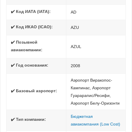
✔️ Код ИАТА (IATA):
AD
✔️ Код ИКАО (ICAO):
AZU
✔️ Позывной
AZUL
авиакомпании:
✔️ Год основания:
2008
Аэропорт Виракопос-
Кампинас, Аэропорт
✔️ Базовый аэропорт:
Гуарарапис/Ресифи,
Аэропорт Белу-Оризонти
Бюджетная
✔️ Тип компании:
авиакомпания (Low Cost)