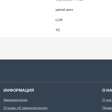
yamal.aero
LLM
YC
ИНФОРМАЦИЯ
О Н
Авиакомпании
О нас
Отзывы об авиакомпаниях
Прави