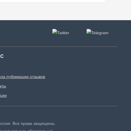
АС
ла публикации отзывов
кты
сии
 Россия. Все права защищены.