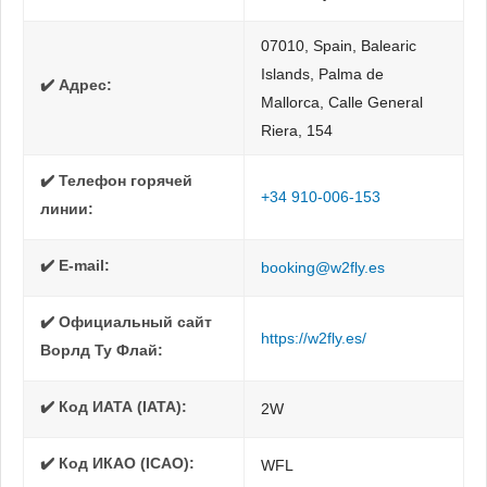
07010, Spain, Balearic
Islands, Palma de
✔️ Адрес:
Mallorca, Calle General
Riera, 154
✔️ Телефон горячей
+34 910-006-153
линии:
✔️ E-mail:
booking@w2fly.es
✔️ Официальный сайт
https://w2fly.es/
Ворлд Ту Флай:
✔️ Код ИАТА (IATA):
2W
✔️ Код ИКАО (ICAO):
WFL