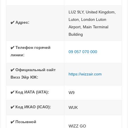
LU2 9LY, United Kingdom,
Luton, London Luton
✔️ Адрес:
Airport, Main Terminal
Building
✔️ Телефон горячей
09 057 070 000
линии:
✔️ Официальный сайт
https://wizzair.com
Визз Эйр ЮК:
✔️ Код ИАТА (IATA):
W9
✔️ Код ИКАО (ICAO):
WUK
✔️ Позывной
WIZZ GO