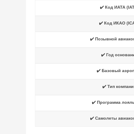
✔️ Код ИАТА (IAT
✔️ Код ИКАО (IC
✔️ Позывной авиако
✔️ Год основан
✔️ Базовый аэро
✔️ Тип компани
✔️ Программа лоял
✔️ Самолеты авиако