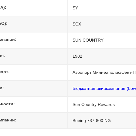
A):
SY
AO):
SCX
мпании:
SUN COUNTRY
ия:
1982
порт:
Аэропорт Миннеаполис/Сент-П
и:
Бюджетная авиакомпания (Low
ьности:
Sun Country Rewards
мпании:
Boeing 737-800 NG