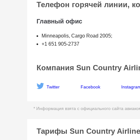
Телефон горячей линии, к
Главный офис
Minneapolis, Cargo Road 2005;
+1 651 905-2737
Компания Sun Country Airli
Twitter
Facebook
Instagra
* Информация взята с официального сайта авиакомп
Тарифы Sun Country Airlin