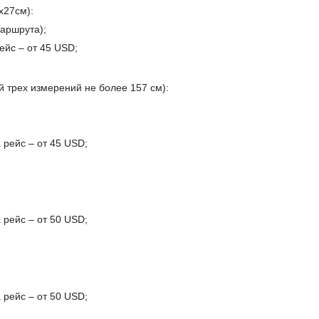
х27см):
маршрута);
ейс – от 45 USD;
й трех измерений не более 157 см):
 рейс – от 45 USD;
 рейс – от 50 USD;
 рейс – от 50 USD;