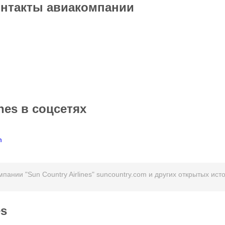
онтакты авиакомпании
nes в соцсетях
m
ании "Sun Country Airlines" suncountry.com и других открытых ист
es