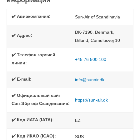
✔️ Авиакомпания:
Sun-Air of Scandinavia
DK-7190, Denmark,
✔️ Адрес:
Billund, Cumulusvej 10
✔️ Телефон горячей
+45 76 500 100
линии:
✔️ E-mail:
info@sunair.dk
✔️ Официальный сайт
https://sun-air.dk
Сан-Эйр оф Скандинавия:
✔️ Код ИАТА (IATA):
EZ
✔️ Код ИКАО (ICAO):
SUS