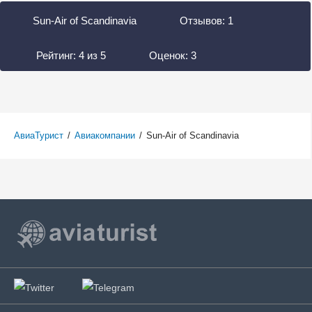
Sun-Air of Scandinavia
Отзывов:
1
Рейтинг:
4
из
5
Оценок:
3
АвиаТурист
/
Авиакомпании
/
Sun-Air of Scandinavia