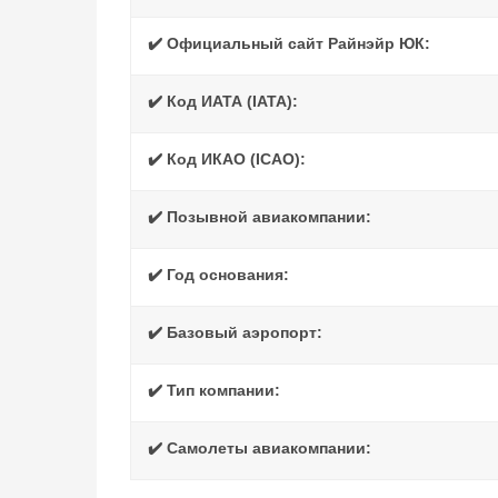
✔️ Официальный сайт Райнэйр ЮК:
✔️ Код ИАТА (IATA):
✔️ Код ИКАО (ICAO):
✔️ Позывной авиакомпании:
✔️ Год основания:
✔️ Базовый аэропорт:
✔️ Тип компании:
✔️ Самолеты авиакомпании: