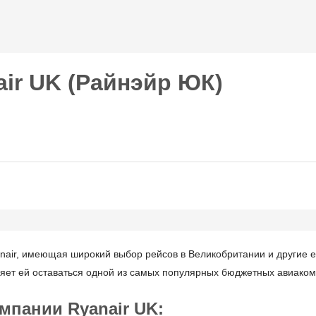
Перейти к
основному
содержанию
ir UK (Райнэйр ЮК)
nair, имеющая широкий выбор рейсов в Великобритании и другие е
ляет ей оставаться одной из самых популярных бюджетных авиако
пании Ryanair UK: