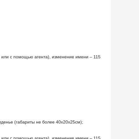
 или с помощью агента), изменение имени – 115
иденье (габариты не более 40x20x25см);
 или с помощью агента), изменение имени – 115