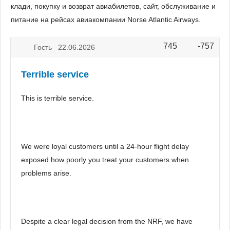
клади, покупку и возврат авиабилетов, сайт, обслуживание и
питание на рейсах авиакомпании Norse Atlantic Airways.
745
-757
Vote up!
Vote
Гость 22.06.2026
down!
Terrible service
This is terrible service.
We were loyal customers until a 24-hour flight delay
exposed how poorly you treat your customers when
problems arise.
Despite a clear legal decision from the NRF, we have