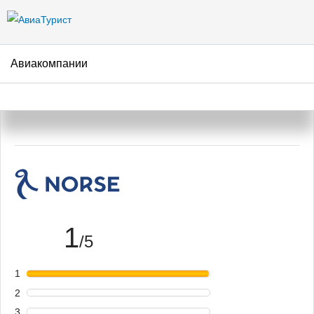
Перейти к
основному
содержанию
Авиакомпании
Авиакомпания Norse Atlantic
Airways – отзывы пассажиров
1
/5
1
2
3