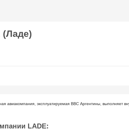
Перейти к
основному
содержанию
 (Ладе)
ная авиакомпания, эксплуатируемая ВВС Аргентины, выполняет вн
мпании LADE: