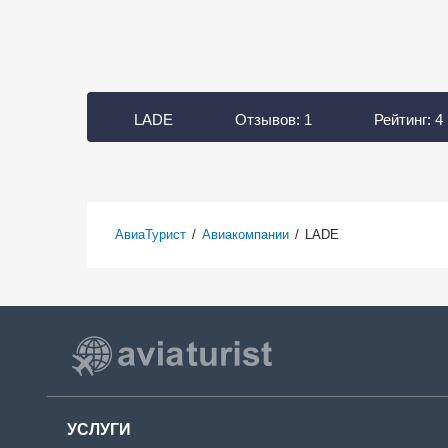
LADE
Отзывов:
1
Рейтинг:
4
АвиаТурист
/
Авиакомпании
/
LADE
УСЛУГИ