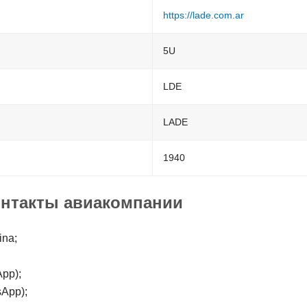
https://lade.com.ar
5U
LDE
LADE
1940
онтакты авиакомпании
ina;
App);
sApp);