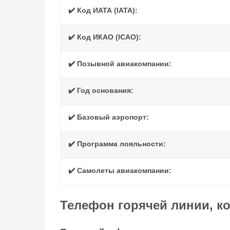
✔️ Код ИАТА (IATA):
✔️ Код ИКАО (ICAO):
✔️ Позывной авиакомпании:
✔️ Год основания:
✔️ Базовый аэропорт:
✔️ Программа лояльности:
✔️ Самолеты авиакомпании:
Телефон горячей линии, к