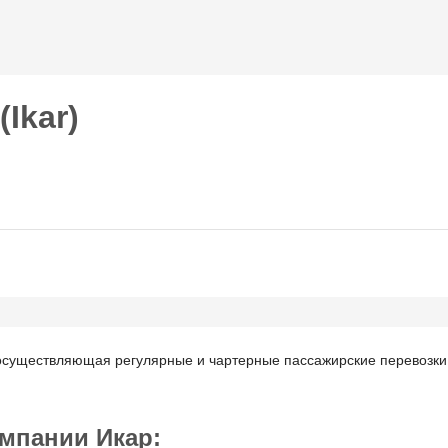
Перейти к
основному
содержанию
Ikar)
 осуществляющая регулярные и чартерные пассажирские перевозки
мпании Икар: