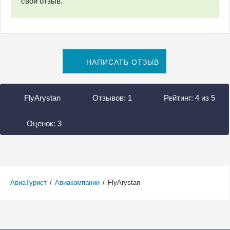
свой отзыв.
НАПИСАТЬ ОТЗЫВ
FlyArystan
Отзывов:
1
Рейтинг:
4
из
5
Оценок:
3
АвиаТурист
/
Авиакомпании
/
FlyArystan