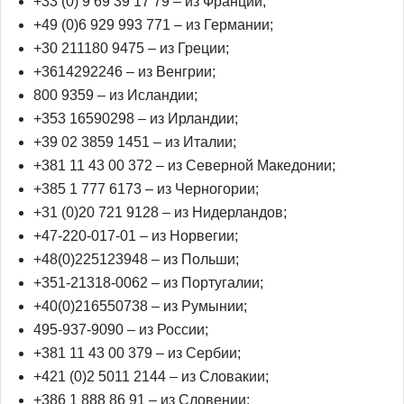
+33 (0) 9 69 39 17 79 – из Франции;
+49 (0)6 929 993 771 – из Германии;
+30 211180 9475 – из Греции;
+3614292246 – из Венгрии;
800 9359 – из Исландии;
+353 16590298 – из Ирландии;
+39 02 3859 1451 – из Италии;
+381 11 43 00 372 – из Северной Македонии;
+385 1 777 6173 – из Черногории;
+31 (0)20 721 9128 – из Нидерландов;
+47-220-017-01 – из Норвегии;
+48(0)225123948 – из Польши;
+351-21318-0062 – из Португалии;
+40(0)216550738 – из Румынии;
495-937-9090 – из России;
+381 11 43 00 379 – из Сербии;
+421 (0)2 5011 2144 – из Словакии;
+386 1 888 86 91 – из Словении;