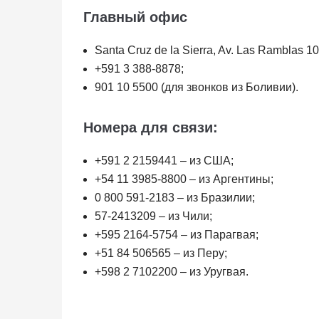
Главный офис
Santa Cruz de la Sierra, Av. Las Ramblas 10
+591 3 388-8878;
901 10 5500 (для звонков из Боливии).
Номера для связи:
+591 2 2159441 – из США;
+54 11 3985-8800 – из Аргентины;
0 800 591-2183 – из Бразилии;
57-2413209 – из Чили;
+595 2164-5754 – из Парагвая;
+51 84 506565 – из Перу;
+598 2 7102200 – из Уругвая.