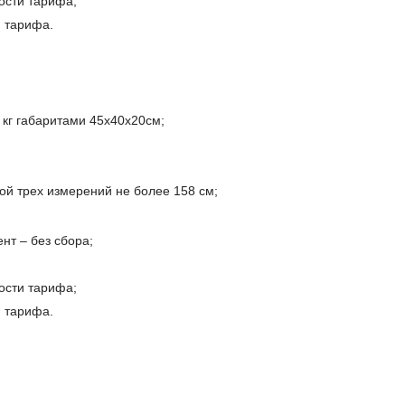
ости тарифа;
и тарифа.
 кг габаритами 45x40x20см;
ой трех измерений не более 158 см;
нт – без сбора;
ости тарифа;
и тарифа.