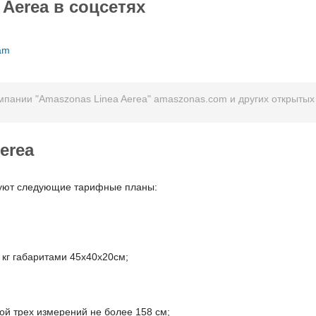
Aerea в соцсетях
am
пании "Amaszonas Linea Aerea" amaszonas.com и других открытых 
erea
вуют следующие тарифные планы:
 кг габаритами 45x40x20см;
ой трех измерений не более 158 см;