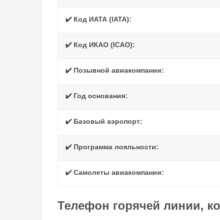
✔️ Код ИАТА (IATA):
✔️ Код ИКАО (ICAO):
✔️ Позывной авиакомпании:
✔️ Год основания:
✔️ Базовый аэропорт:
✔️ Программа лояльности:
✔️ Самолеты авиакомпании:
Телефон горячей линии, к