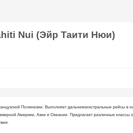
Перейти к
основному
содержанию
hiti Nui (Эйр Таити Нюи)
нцузской Полинезии. Выполняет дальнемагистральные рейсы в о
еверной Америки, Азии и Океании. Предлагает различные классы 
твия.