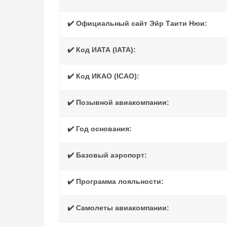
✔️ Официальный сайт Эйр Таити Нюи:
✔️ Код ИАТА (IATA):
✔️ Код ИКАО (ICAO):
✔️ Позывной авиакомпании:
✔️ Год основания:
✔️ Базовый аэропорт:
✔️ Программа лояльности:
✔️ Самолеты авиакомпании: