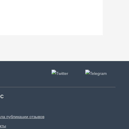
АС
ла публикации отзывов
кты