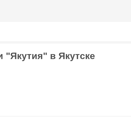
Перейти к
основному
содержанию
 "Якутия" в Якутске