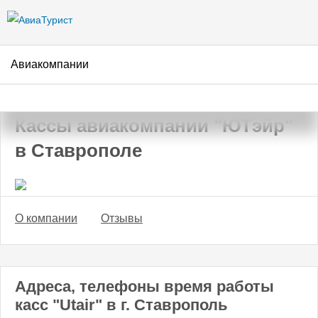
Перейти к
основному
содержанию
Авиакомпании
АвиаТурист
/
Авиакомпании
/
ЮТэйр
/
Ставрополь
Кассы авиакомпании "ЮТэйр"
в Ставрополе
О компании
Отзывы
Адреса, телефоны время работы
касс "Utair" в г. Ставрополь