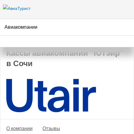
Перейти к
основному
содержанию
Авиакомпании
АвиаТурист
/
Авиакомпании
/
ЮТэйр
/
Сочи
Кассы авиакомпании "ЮТэйр"
в Сочи
О компании
Отзывы