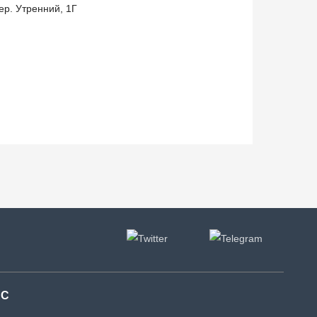
пер. Утренний, 1Г
АС