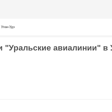
Перейти к
основному
содержанию
Улан-Удэ
 "Уральские авиалинии" в 