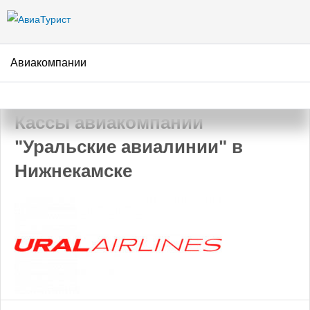
Перейти к
основному
содержанию
Авиакомпании
АвиаТурист
/
Авиакомпании
/
Уральские авиалинии
/
Нижнекамск
Кассы авиакомпании
"Уральские авиалинии" в
Нижнекамске