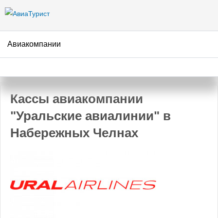
Перейти к
основному
содержанию
Авиакомпании
АвиаТурист
/
Авиакомпании
/
Уральские авиалинии
/
Набережные Челны
Кассы авиакомпании
"Уральские авиалинии" в
Набережных Челнах