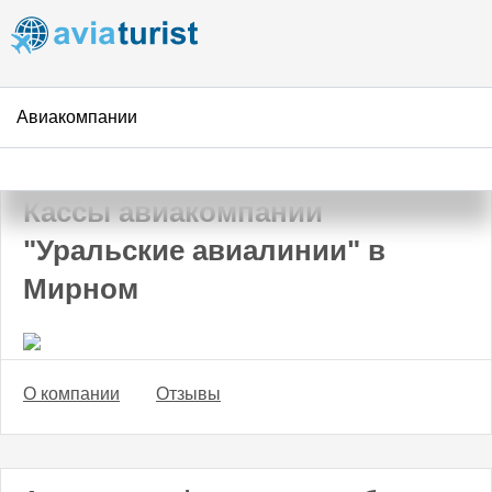
Перейти к
основному
содержанию
Авиакомпании
АвиаТурист
/
Авиакомпании
/
Уральские авиалинии
/
Мирный
Кассы авиакомпании
"Уральские авиалинии" в
Мирном
О компании
Отзывы