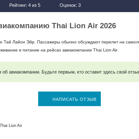
Рейтинг:
4
из
5
Оценок:
3
иакомпанию Thai Lion Air 2026
ю Тай Лайон Эйр. Пассажиры обычно обсуждают перелет на самоле
уживание и питание на рейсах авиакомпании Thai Lion Air.
 об авиакомпании. Будьте первым, кто оставит здесь свой отзы
НАПИСАТЬ ОТЗЫВ
hai Lion Air