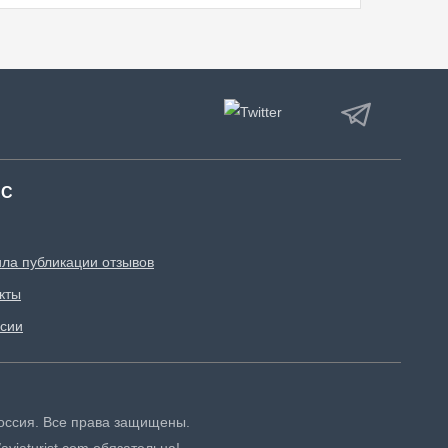
АС
ла публикации отзывов
кты
сии
 Россия. Все права защищены.