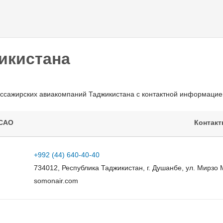
Перейти к
основному
содержанию
икистана
ассажирских авиакомпаний Таджикистана с контактной информацие
ICAO
Контак
+992 (44) 640-40-40
734012, Республика Таджикистан, г. Душанбе, ул. Мирзо 
somonair.com