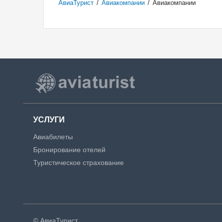
АвиаТурист
/
Авиакомпании
/
Авиакомпании
УСЛУГИ
Авиабилеты
Бронирование отелей
Туристическое страхование
© АвиаТурист