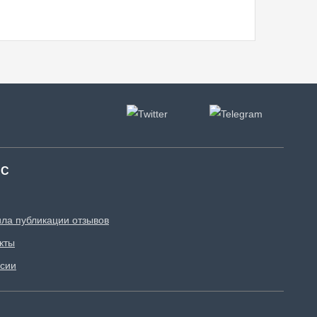
АС
ла публикации отзывов
кты
сии