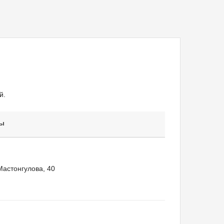
й.
ты
Мастонгулова, 40