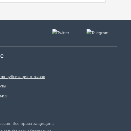
АС
ла публикации отзывов
кты
сии
 Россия. Все права защищены.