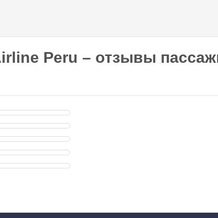
Перейти к
основному
содержанию
irline Peru – отзывы пасса