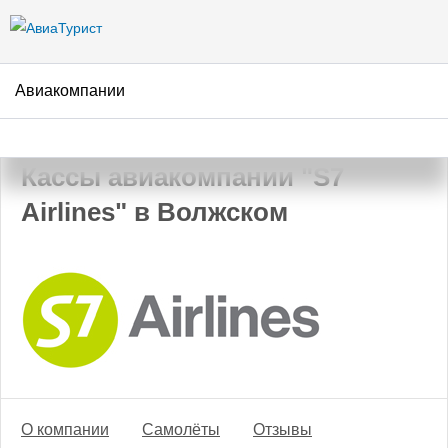
Перейти к
основному
содержанию
Авиакомпании
АвиаТурист
/
Авиакомпании
/
S7 Airlines
/
Волжский
Кассы авиакомпании "S7
Airlines" в Волжском
О компании
Самолёты
Отзывы