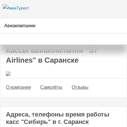
Перейти к
основному
содержанию
Авиакомпании
АвиаТурист
/
Авиакомпании
/
S7 Airlines
/
Саранск
Кассы авиакомпании "S7
Airlines" в Саранске
О компании
Самолёты
Отзывы
Адреса, телефоны время работы
касс "Сибирь" в г. Саранск