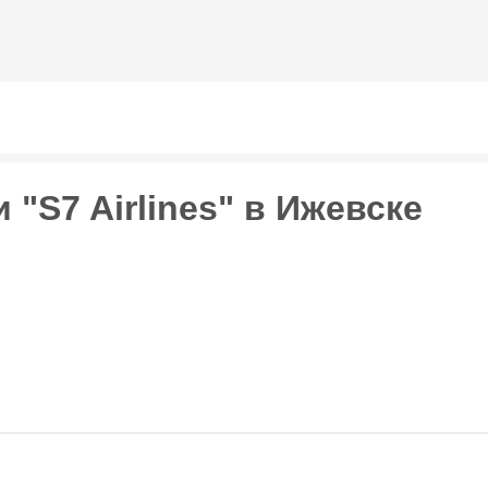
Перейти к
основному
содержанию
"S7 Airlines" в Ижевске