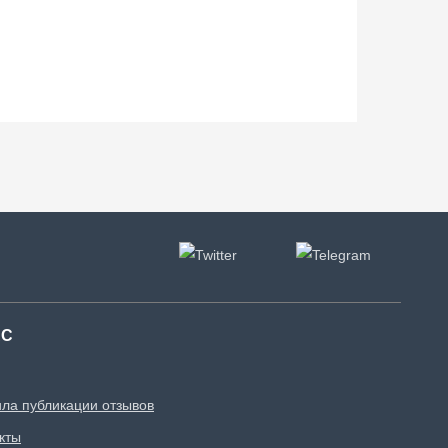
АС
ла публикации отзывов
кты