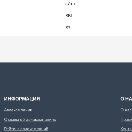
s7.ru
SBI
S7
ИНФОРМАЦИЯ
О Н
Авиакомпании
О нас
Отзывы об авиакомпаниях
Прави
Рейтинг авиакомпаний
Конта