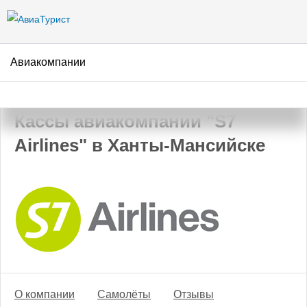
Перейти к
основному
содержанию
Авиакомпании
АвиаТурист
/
Авиакомпании
/
S7 Airlines
/
Ханты-Мансийск
Кассы авиакомпании "S7
Airlines" в Ханты-Мансийске
О компании
Самолёты
Отзывы