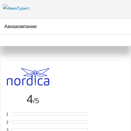
Перейти к
основному
содержанию
Авиакомпании
Авиакомпания Nordica –
отзывы пассажиров
4
/5
1
2
3