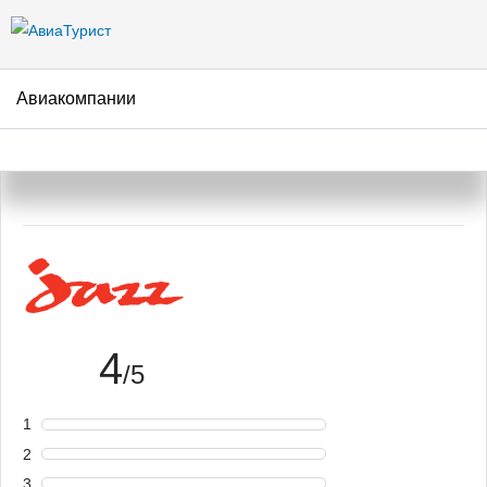
Перейти к
основному
содержанию
Авиакомпании
Авиакомпания Jazz Aviation –
отзывы пассажиров
4
/5
1
2
3