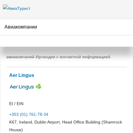
Перейти к
основному
содержанию
Авиакомпании
Авиакомпании Ирландии
На странице представлен список всех крупных пассажирских
авиакомпаний Ирландии с контактной информацией.
Aer Lingus
EI / EIN
+353 (01) 761-78-34
K67, Ireland, Dublin Airport, Head Office Building (Shamrock
House)