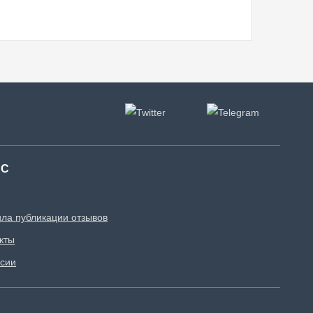
АС
ла публикации отзывов
кты
сии