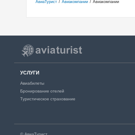
АвиаТурист
/
Авиакомпании
/
Авиакомпании
УСЛУГИ
Авиабилеты
Бронирование отелей
Туристическое страхование
© АвиаТурист