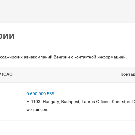
Перейти к
основному
содержанию
рии
ассажирских авиакомпаний Венгрии с контактной информацией.
/ ICAO
Конта
0 690 900 555
H-1103, Hungary, Budapest, Laurus Offices, Koer street 2
wizzair.com