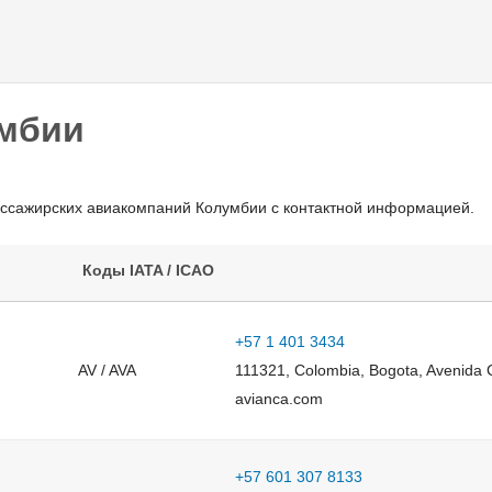
Перейти к
основному
содержанию
мбии
ассажирских авиакомпаний Колумбии с контактной информацией.
Коды IATA / ICAO
+57 1 401 3434
AV / AVA
111321, Colombia, Bogota, Avenida 
avianca.com
+57 601 307 8133