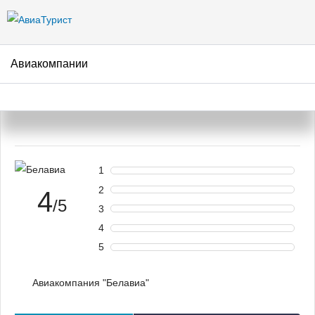
Перейти к
основному
содержанию
Авиакомпании
Авиакомпания Белавиа –
отзывы пассажиров
1
2
4
/5
3
4
5
Авиакомпания "Белавиа"