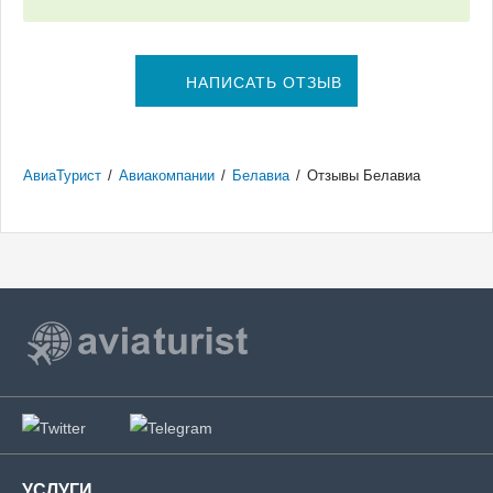
НАПИСАТЬ ОТЗЫВ
АвиаТурист
/
Авиакомпании
/
Белавиа
/
Отзывы Белавиа
УСЛУГИ