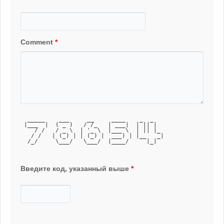
Comment
*
  _____    ___     __     ____    _  _   
 |___  |  ( _ )   / /_   | ___|  | || |  
    / /   / _ \  | '_ \  |___ \  | || |_ 
   / /   | (_) | | (_) |  ___) | |__   _|
  /_/     \___/   \___/  |____/     |_|  
Введите код, указанный выше
*