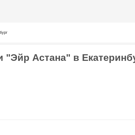
Перейти к
основному
содержанию
бург
 "Эйр Астана" в Екатеринб