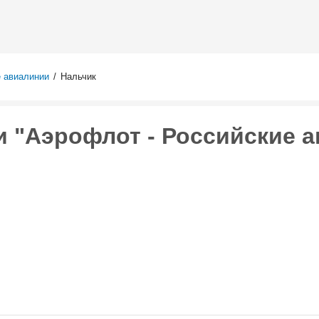
Перейти к
основному
содержанию
е авиалинии
/
Нальчик
 "Аэрофлот - Российские а