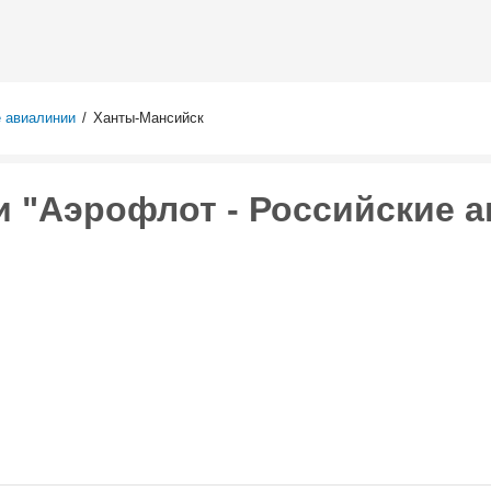
Перейти к
основному
содержанию
е авиалинии
/
Ханты-Мансийск
 "Аэрофлот - Российские а