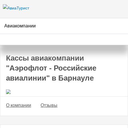
Перейти к
основному
содержанию
Авиакомпании
АвиаТурист
/
Авиакомпании
/
Аэрофлот - Российские авиалинии
/
Барнаул
Кассы авиакомпании
"Аэрофлот - Российские
авиалинии" в Барнауле
О компании
Отзывы